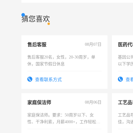
猜您喜欢
售后客服
08月07日
医药代
售后客服20名，女性，20-30周岁，单
基因公
休，国家节假日休息
以下学历
可，需
表或者
查看联系方式
查
交五险
家庭保洁师
08月06日
工艺品
家庭保洁师。要求：50周岁以下、女
工艺品导
性、干净利索，月薪4000+，工作轻松，
佳，沟
时间灵活，不需坐班，适合宝妈、全职
上进心