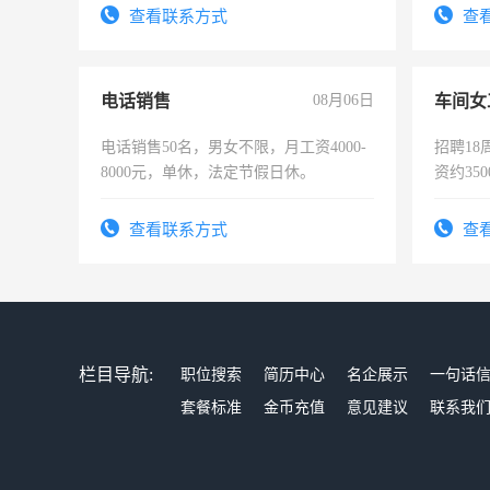
太太等。
查看联系方式
查
电话销售
08月06日
车间女
电话销售50名，男女不限，月工资4000-
招聘18
8000元，单休，法定节假日休。
资约35
险，有
查看联系方式
查
栏目导航:
职位搜索
简历中心
名企展示
一句话
套餐标准
金币充值
意见建议
联系我