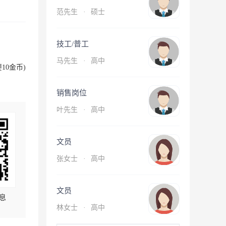
范先生
·
硕士
技工/普工
马先生
·
高中
10金币)
销售岗位
叶先生
·
高中
文员
张女士
·
高中
文员
息
林女士
·
高中